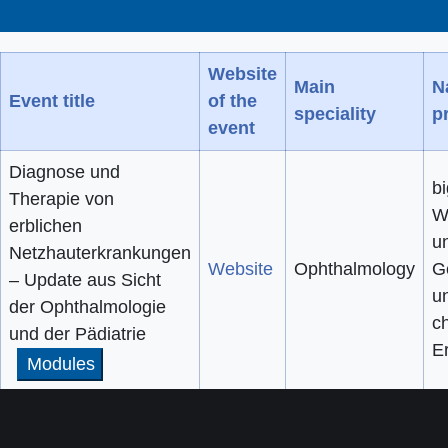
Website
Main
N
Event title
of the
speciality
p
event
Diagnose und
bi
Therapie von
W
erblichen
u
Netzhauterkrankungen
Website
Ophthalmology
G
– Update aus Sicht
u
der Ophthalmologie
c
und der Pädiatrie
E
Modules