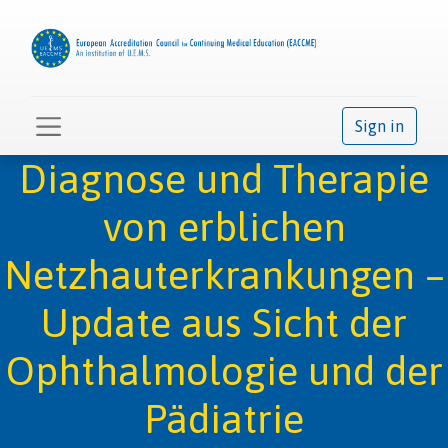
Sign in
Diagnose und Therapie
von erblichen
Netzhauterkrankungen –
Update aus Sicht der
Ophthalmologie und der
Pädiatrie