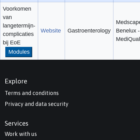
Voorkomen
van
Medscap
langetermijn-
Website
Gastroenterology
Benelux -
complicaties
MediQual
bij EoE
Modules
Explore
Terms and conditions
Privacy and data security
Services
Work with us